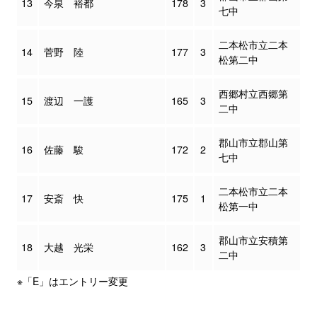
13
今泉 裕都
178
3
七中
二本松市立二本
14
菅野 陸
177
3
松第二中
西郷村立西郷第
15
渡辺 一護
165
3
二中
郡山市立郡山第
16
佐藤 駿
172
2
七中
二本松市立二本
17
安斎 快
175
1
松第一中
郡山市立安積第
18
大越 光栄
162
3
二中
※「E」はエントリー変更