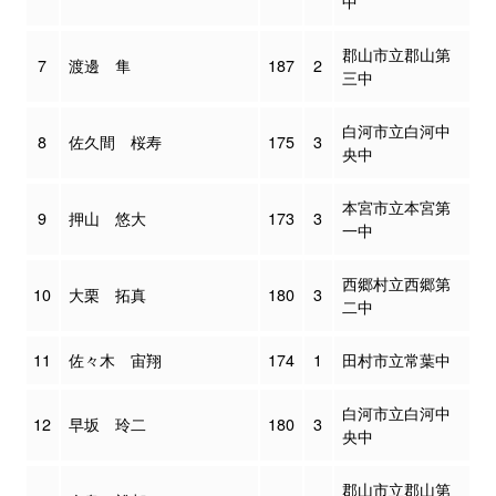
中
郡山市立郡山第
7
渡邊 隼
187
2
三中
白河市立白河中
8
佐久間 桜寿
175
3
央中
本宮市立本宮第
9
押山 悠大
173
3
一中
西郷村立西郷第
10
大栗 拓真
180
3
二中
11
佐々木 宙翔
174
1
田村市立常葉中
白河市立白河中
12
早坂 玲二
180
3
央中
郡山市立郡山第