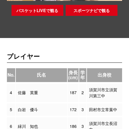
バスケットLIVEで観る
スポーツナビで観る
プレイヤー
身長
学
No.
氏名
出身校
(cm)
年
須賀川市立須賀
4
佐藤 英重
187
2
川第三中
5
白岩 優斗
172
3
田村市立常葉中
須賀川市立長沼
6
緑川 知也
186
3