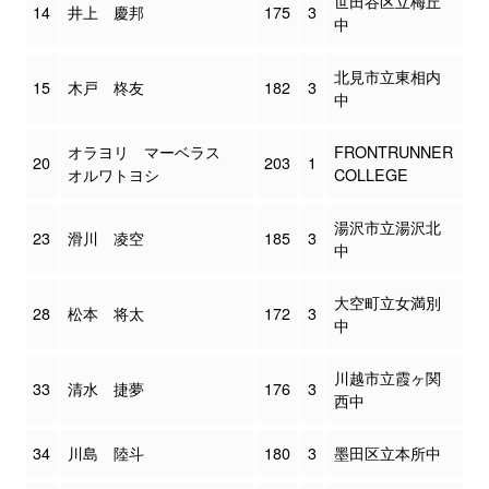
世田谷区立梅丘
14
井上 慶邦
175
3
中
北見市立東相内
15
木戸 柊友
182
3
中
オラヨリ マーベラス
FRONTRUNNER
20
203
1
オルワトヨシ
COLLEGE
湯沢市立湯沢北
23
滑川 凌空
185
3
中
大空町立女満別
28
松本 将太
172
3
中
川越市立霞ヶ関
33
清水 捷夢
176
3
西中
34
川島 陸斗
180
3
墨田区立本所中