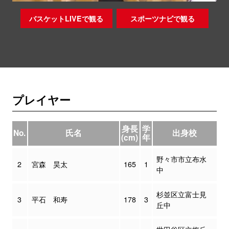
バスケットLIVEで観る
スポーツナビで観る
プレイヤー
身長
学
No.
氏名
出身校
(cm)
年
野々市市立布水
2
宮森 昊太
165
1
中
杉並区立富士見
3
平石 和寿
178
3
丘中