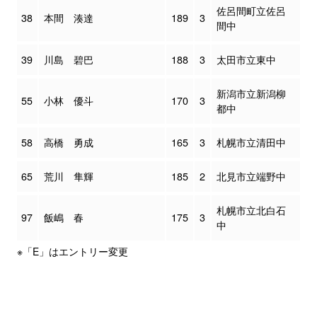
佐呂間町立佐呂
38
本間 湊達
189
3
間中
39
川島 碧巴
188
3
太田市立東中
新潟市立新潟柳
55
小林 優斗
170
3
都中
58
高橋 勇成
165
3
札幌市立清田中
65
荒川 隼輝
185
2
北見市立端野中
札幌市立北白石
97
飯嶋 春
175
3
中
※「E」はエントリー変更