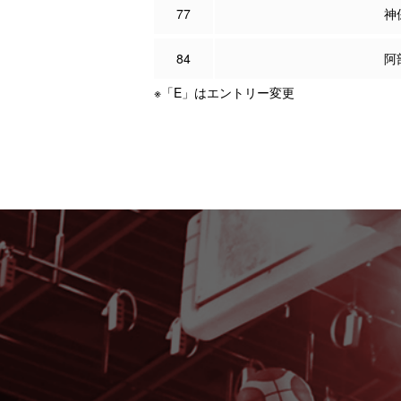
77
神
84
阿
※「E」はエントリー変更