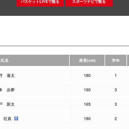
バスケットLIVEで観る
スポーツナビで観る
氏名
身長
(cm)
学年
野 蓮太
180
1
本 歩夢
190
3
戸 新太
165
3
 壮真
180
2