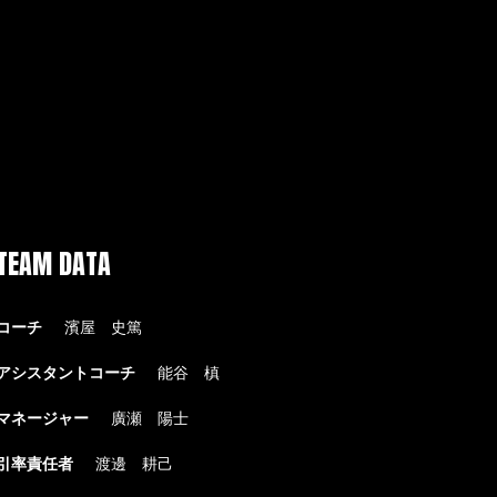
TEAM DATA
コーチ
濱屋 史篤
アシスタントコーチ
能谷 槙
マネージャー
廣瀬 陽士
引率責任者
渡邊 耕己