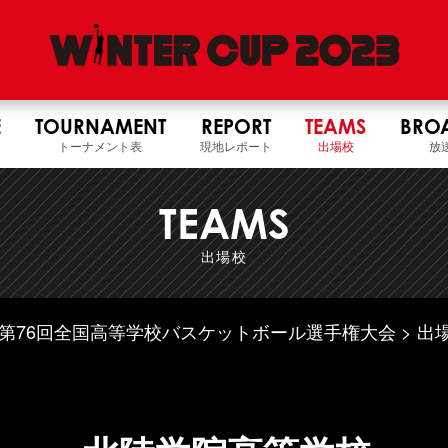
E
TOURNAMENT
REPORT
TEAMS
BRO
トーナメント表
現地レポート
出場校
放
TEAMS
出場校
5年度 第76回全国高等学校バスケットボール選手権大会
出