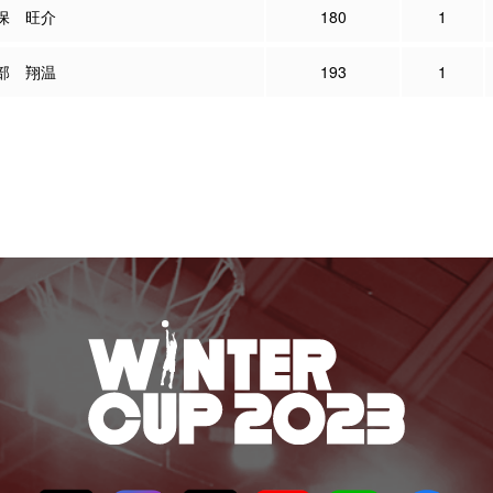
保 旺介
180
1
部 翔温
193
1