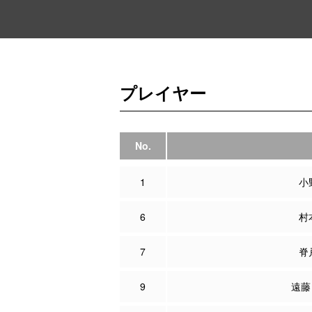
プレイヤー
No.
1
小
6
村
7
脊
9
遠藤