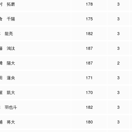
村 拓磨
178
3
倉 千陽
175
3
林 龍亮
182
3
藤 鴻汰
187
3
﨑 陽大
187
2
田 蓮央
171
3
屋 凱大
170
3
本 羽也斗
182
3
浦 将大
180
3