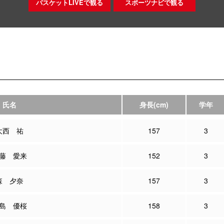
バスケットLIVEで観る
スポーツナビで観る
氏名
身長
(cm)
学年
大西 祐
157
3
藤 愛来
152
3
森 夕奈
157
3
島 優桜
158
3