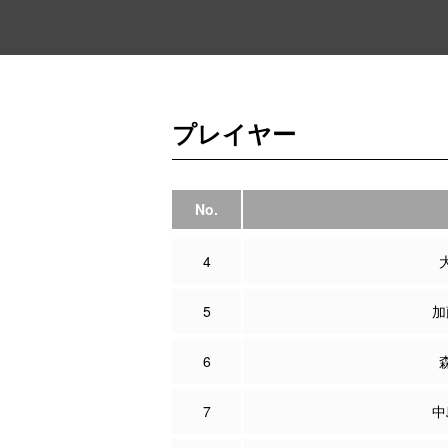
プレイヤー
No.
4
5
加
6
7
中