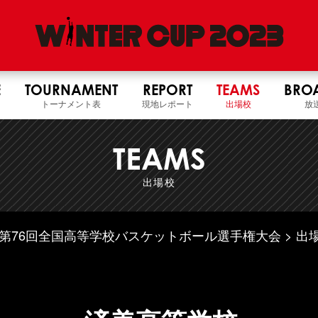
E
TOURNAMENT
REPORT
TEAMS
BRO
トーナメント表
現地レポート
出場校
放
TEAMS
出場校
5年度 第76回全国高等学校バスケットボール選手権大会
出