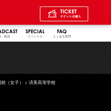
ADCAST
SPECIAL
FAQ
送・配信
スペシャル
よくある質問
場校（女子）
済美高等学校