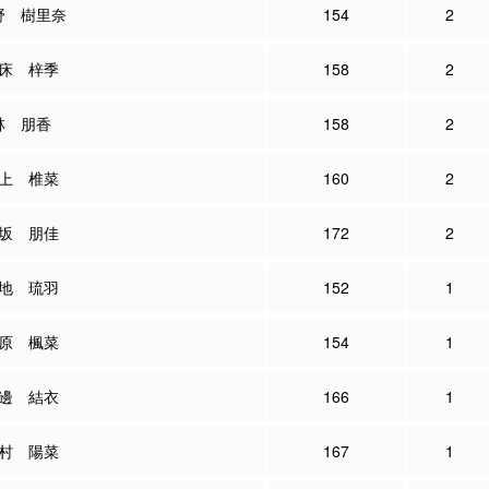
野 樹里奈
154
2
床 梓季
158
2
林 朋香
158
2
上 椎菜
160
2
坂 朋佳
172
2
地 琉羽
152
1
原 楓菜
154
1
邊 結衣
166
1
村 陽菜
167
1