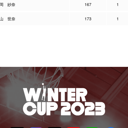
岡 紗奈
167
1
山 世奈
173
1