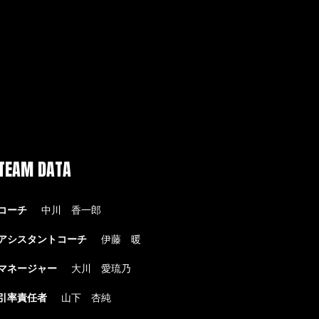
TEAM DATA
コーチ
中川 香一郎
アシスタントコーチ
伊藤 暖
マネージャー
大川 愛琉乃
引率責任者
山下 杏純