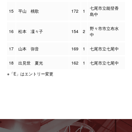
七尾市立能登香
15
平山 桃歌
172
1
島中
野々市市立布水
16
松本 凜々子
154
2
中
17
山本 弥音
169
1
七尾市立七尾中
18
出見世 夏光
162
1
七尾市立七尾中
※「E」はエントリー変更