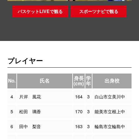
バスケットLIVEで観る
スポーツナビで観る
プレイヤー
身長
学
No.
氏名
出身校
(cm)
年
4
片岸 風花
164
3
白山市立美川中
5
松田 璃香
170
3
能美市立根上中
6
田中 梨音
163
3
輪島市立輪島中