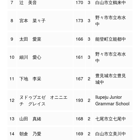
7
辻 美音
170
3
白山市立鶴来中
野々市市立布水
8
宮本 菜々子
173
3
中
9
太田 愛菜
166
3
能登町立能都中
野々市市立布水
10
細川 愛心
161
3
中
豊見城市立豊見
11
下地 李采
167
2
城中
ヌドゥブエゼ オニニエ
Ilupeju Junior
12
193
2
チ グレイス
Grammar School
13
山田 真緒
168
2
七尾市立七尾中
14
朝倉 乃愛
169
2
白山市立美川中