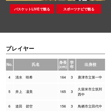
バスケットLIVEで観る
スポーツナビで観る
プレイヤー
身長
学
No.
氏名
出身校
(cm)
年
4
清水 咲希
164
3
唐津市立第一中
久留米市立筑邦
5
井上 凜美
165
3
西中
6
道田 碧空
156
3
鳥栖市立田代中