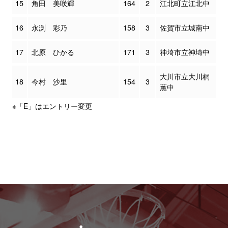
15
角田 美咲輝
164
2
江北町立江北中
16
永渕 彩乃
158
3
佐賀市立城南中
17
北原 ひかる
171
3
神埼市立神埼中
大川市立大川桐
18
今村 沙里
154
3
薫中
※「E」はエントリー変更