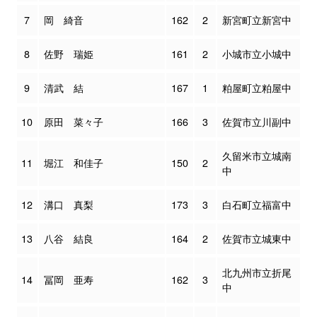
7
岡 綺音
162
2
新宮町立新宮中
8
佐野 瑞姫
161
2
小城市立小城中
9
清武 結
167
1
粕屋町立粕屋中
10
原田 菜々子
166
3
佐賀市立川副中
久留米市立城南
11
堀江 和佳子
150
2
中
12
溝口 真梨
173
3
白石町立福富中
13
八谷 結良
164
2
佐賀市立城東中
北九州市立折尾
14
冨岡 亜寿
162
3
中