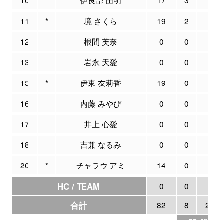
11
*
境 さくら
19
2
9
12
根間 芙奈
0
0
0
13
岩永 天愛
0
0
0
15
*
伊東 友莉香
19
0
1
16
内藤 みやび
0
0
0
17
井上 心愛
0
0
0
18
吉兼 なるみ
0
0
0
20
*
チャラウ アミ
14
0
0
HC / TEAM
0
0
0
合計
82
8
22