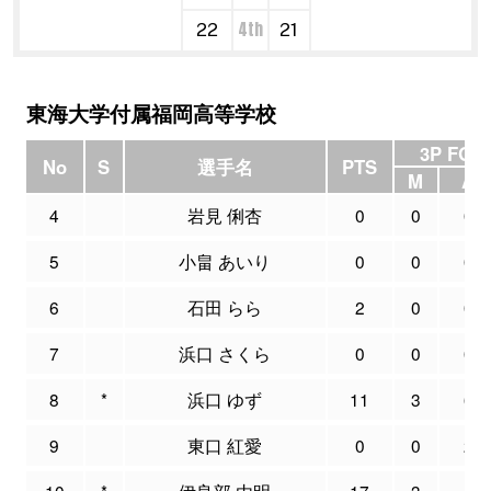
4th
22
21
東海大学付属福岡高等学校
3P FG
No
S
選手名
PTS
M
A
4
岩見 俐杏
0
0
0
5
小畠 あいり
0
0
0
6
石田 らら
2
0
0
7
浜口 さくら
0
0
0
8
*
浜口 ゆず
11
3
6
9
東口 紅愛
0
0
2
10
*
伊良部 由明
17
3
4