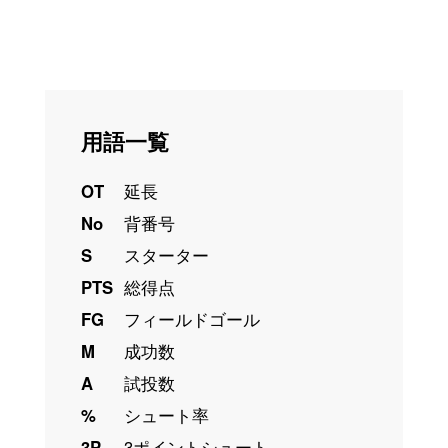
用語一覧
OT
延長
No
背番号
S
スターター
PTS
総得点
FG
フィールドゴール
M
成功数
A
試投数
%
シュート率
3P
3ポイントシュート