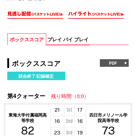
ボックススコア
プレイ バイ プレイ
ボックススコア
PDF
試合終了/記録確定
第4クォーター
残り時間（0:0）
1st
21
17
東海大学付属福岡高
四日市メリノール学
等学校
院高等学校
2nd
16
16
82
73
3rd
23
19