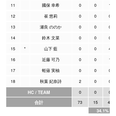
11
國保 幸希
0
0
1
12
崔 悠莉
0
0
0
13
瀬良 ののか
0
0
0
14
鈴木 文菜
0
0
0
15
*
山下 藍
0
0
4
16
近藤 可乃
0
0
1
17
蛭薙 実柚
0
0
0
18
秋葉 妃奈詩
2
0
0
HC / TEAM
0
0
0
合計
73
15
44
34.1%