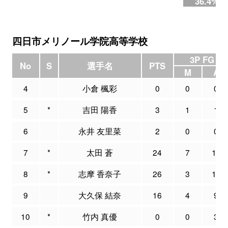
36.4%
四日市メリノール学院高等学校
3P FG
No
S
選手名
PTS
M
A
4
小倉 楓彩
0
0
0
5
*
吉田 陽香
3
1
1
6
永井 友里菜
2
0
0
7
*
太田 蒼
24
7
15
8
*
志摩 香奈子
26
3
10
9
大久保 結奈
16
4
9
10
*
竹内 真優
0
0
3