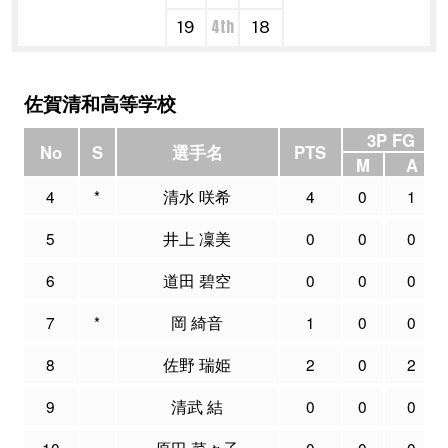
4th
19
18
佐賀清和高等学校
3P FG
No
S
選手名
PTS
M
A
4
*
清水 咲希
4
0
1
5
井上 凜美
0
0
0
6
道田 碧空
0
0
0
7
*
岡 綺音
1
0
0
8
佐野 瑞姫
2
0
2
9
清武 結
0
0
0
10
原田 菜々子
0
0
0