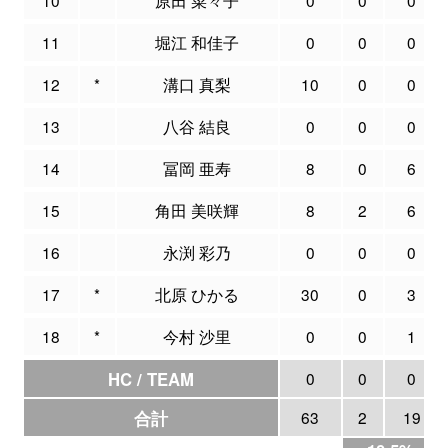
11
堀江 和佳子
0
0
0
12
*
溝口 真梨
10
0
0
13
八谷 結良
0
0
0
14
冨岡 亜寿
8
0
6
15
角田 美咲輝
8
2
6
16
永渕 彩乃
0
0
0
17
*
北原 ひかる
30
0
3
18
*
今村 沙里
0
0
1
HC / TEAM
0
0
0
合計
63
2
19