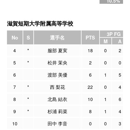
10.5%
滋賀短期大学附属高等学校
3P FG
No
S
選手名
PTS
M
A
4
*
服部 夏実
18
0
2
5
*
松井 茉央
2
0
0
6
渡部 美優
6
1
5
7
*
西 梨花
22
0
4
8
*
北島 結衣
10
1
6
9
*
杉浦 莉菜
8
1
4
10
田中 李音
0
0
3