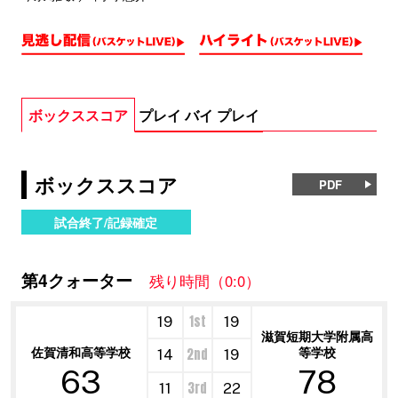
ボックススコア
プレイ バイ プレイ
ボックススコア
PDF
試合終了/記録確定
第4クォーター
残り時間（0:0）
1st
19
19
滋賀短期大学附属高
佐賀清和高等学校
等学校
2nd
14
19
63
78
3rd
11
22