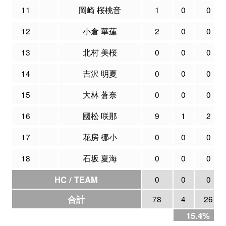
11
岡崎 桜桃音
1
0
0
12
小倉 華蓮
2
0
0
13
北村 美桜
0
0
0
14
吉沢 明夏
0
0
0
15
大林 蒼奈
0
0
0
16
國松 咲那
9
1
2
17
花房 梛小
0
0
0
18
石坂 夏海
0
0
0
HC / TEAM
0
0
0
合計
78
4
26
15.4%