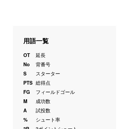
用語一覧
OT
延長
No
背番号
S
スターター
PTS
総得点
FG
フィールドゴール
M
成功数
A
試投数
%
シュート率
3P
3ポイントシュート