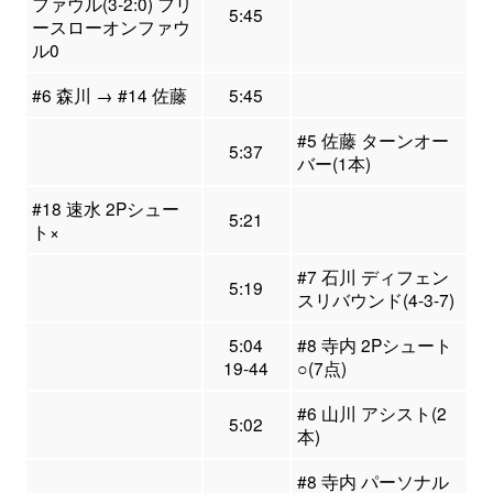
ファウル(3-2:0) フリ
5:45
ースローオンファウ
ル0
#6 森川 → #14 佐藤
5:45
#5 佐藤 ターンオー
5:37
バー(1本)
#18 速水 2Pシュー
5:21
ト×
#7 石川 ディフェン
5:19
スリバウンド(4-3-7)
5:04
#8 寺内 2Pシュート
19-44
○(7点)
#6 山川 アシスト(2
5:02
本)
#8 寺内 パーソナル