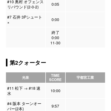
#10 奥村 オフェンス
0:05
リバウンド(2-0-2)
#7 石井 3Pシュート
0:00
×
終了
0:00
11-30
第2クォーター
TIME
光泉
宇都宮工業
SCORE
#11 松下 → #18 速
10:00
水
#4 阪本 ターンオー
9:57
バー(2本)