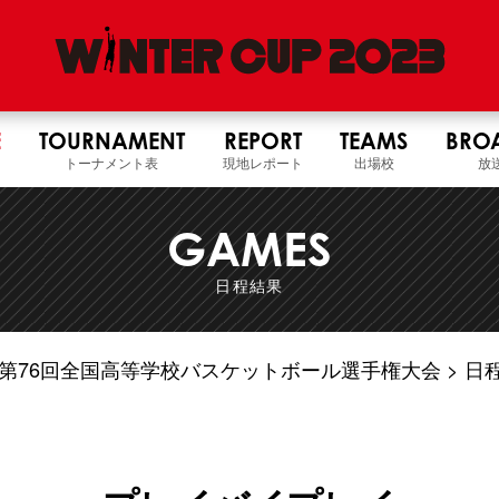
E
TOURNAMENT
REPORT
TEAMS
BRO
トーナメント表
現地レポート
出場校
放
GAMES
日程結果
5年度 第76回全国高等学校バスケットボール選手権大会
日