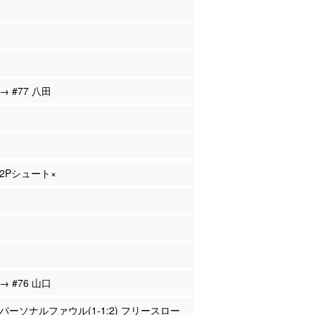
 → #77 八田
 2Pシュート×
 → #76 山口
ー パーソナルファウル(1-1:2) フリースロー