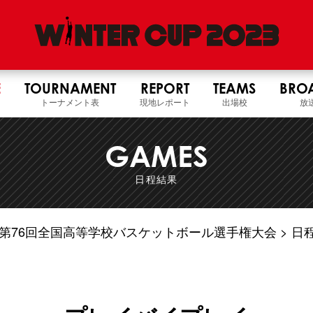
E
TOURNAMENT
REPORT
TEAMS
BRO
トーナメント表
現地レポート
出場校
放
GAMES
日程結果
5年度 第76回全国高等学校バスケットボール選手権大会
日