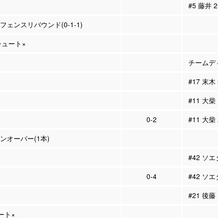
#5 藤井
ィフェンスリバウンド(0-1-1)
Pシュート×
チームディ
#17 末木
#11 大柴
0-2
#11 大柴
ーンオーバー(1本)
#42 ソ
0-4
#42 ソエ
#21 後藤
ュート×