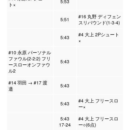
5:53
ト×
#16 丸野 ディフェン
5:51
スリバウンド(1-3-4)
#4 大上 2Pシュート
5:43
×
#10 永原 パーソナル
ファウル(2-2:2) フリ
5:43
ースローオンファウ
ル2
#14 羽田 → #17 渡
5:43
邉
#4 大上 フリースロ
5:43
ー×
5:43
#4 大上 フリースロ
17-24
ー○(6点)