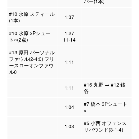
バー(1本)
#10 永原 スティール
1:37
(1本)
#10 永原 2Pシュー
1:27
ト○(2点)
11-14
#13 原田 パーソナル
ファウル(2-4:0) フリ
1:11
ースローオンファウ
ル0
#16 丸野 → #12 銭
1:11
谷
#7 橋本 3Pシュート
1:04
×
#5 小西 オフェンス
1:03
リバウンド(3-1-4)