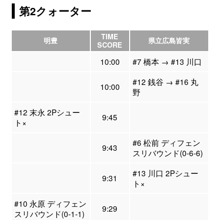
第2クォーター
TIME
明豊
県立広島皆実
SCORE
10:00
#7 橋本 → #13 川口
#12 銭谷 → #16 丸
10:00
野
#12 末永 2Pシュー
9:45
ト×
#6 松前 ディフェン
9:43
スリバウンド(0-6-6)
#13 川口 2Pシュー
9:31
ト×
#10 永原 ディフェン
9:29
スリバウンド(0-1-1)